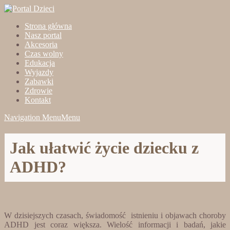
Strona główna
Nasz portal
Akcesoria
Czas wolny
Edukacja
Wyjazdy
Zabawki
Zdrowie
Kontakt
Navigation Menu
Menu
Jak ułatwić życie dziecku z
ADHD?
W dzisiejszych czasach, świadomość istnieniu i objawach choroby
ADHD jest coraz większa. Wielość informacji i badań, jakie