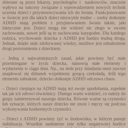
zbierane są przez lekarzy, psychologów i naukowców, znacznie
wpływa na sukcesy związane z wprowadzeniem nowych technik
uczenia dzieci i przystosowywania ich do świata. Funkcjonowanie
w świecie jest dla takich dzieci niezwykle trudne – osoby dotknięte
ADHD mają problem z przyjmowaniem świata takim, jaki
faktycznie jest. Dzieci mogą nie widzieć nic złego w swoim
zachowaniu, nawet jeśli są to zachowania karygodne. Dla każdego
rodzica, wychowanie dziecka z ADHD jest bardzo trudną drogą.
Jednak, dzięki stale zdobywanej wiedzy, możliwe jest odnalezienie
drogi porozumienia z dzieckiem.
– Jedną z najważniejszych zasad, jakie powinny być stale
przestrzegane w życiu dziecka, stanowią stałe elementy i
wydarzenia w ciągu dnia. Np., na stole przy śniadaniu musi zawsze
znajdować się dzbanek wypełniony gorącą czekoladą. Jeśli tego
elementu zabraknie, dziecko dotknięte ADHD odczuwa chaos.
– Dzieci cierpiące na ADHD mają też swoje upodobania, zupełnie
tak jak ich zdrowi rówieśnicy. Dlatego warto wiedzieć, co należy do
grupy zainteresowań naszego dziecka. Równie ważne są czynności
lub sytuacje, których nasze dziecko nie znosi i męczy się podczas
wykonywania konkretnych czynności.
– Dzieci z ADHD powinny żyć w środowisku, w którym panuje
stabilizacja. Wszelkie nadmierne (nie tylko negatywne) bodźce