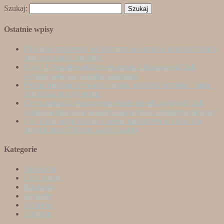
Szukaj:
Ostatnie wpisy
Dlaczego sensoryka jest kluczem do spokoju dziecka? Odkryj
moc stymulacji zmysłów
Nowy Lewandowski czy po prostu zdrowa pasja? Jak
wybrać najlepszą szkółkę piłkarską?
Plecak młodego pływaka: czepki, okularki, ręczniki – mini-
checklista na cały sezon
Czym zabawki sensoryczne różnią się od zwykłych? Jak
wspierają integrację sensoryczną poprzez codzienną zabawę?
Czy lekcje angielskiego z native speakerem są dobre dla
małych dzieci? Poznaj wady i zalety
Kategorie
Akcesoria
Czas wolny
Edukacja
Wyjazdy
Zabawki
Zdrowie