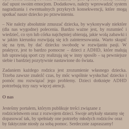
dać upust swoim emocjom. Dodatkowo, należy wprowadzić system
nagradzania i ewentualnych przykrych konsekwencji, które mogą
spotkać nasze dziecko po przewinieniu.
– Nie należy absolutnie zmuszać dziecka, by wykonywały niektóre
(dla nas wygodne) polecenia. Bardzo ważne jest, by rozumieć i
wiedzieć, co syn lub córka najchętniej ubierają, jakie wolą zabawki i
w jakim kierunku rozwijają się ich zainteresowania. Warto skupić
się na tym, by dać dziecku swobodę w rozwijaniu pasji. W
praktyce, jest to bardzo pomocne – dzieci z ADHD, które malują
lub uprawiają sport czy realizują się w inny sposób – są pewniejsze
siebie i bardziej pozytywnie nastawione do świata.
Zadaniem każdego rodzica jest zrozumienie własnego dziecka.
Trzeba zawsze znaleźć czas, by móc wspólnie wysłuchać dziecko i
pomóc mu rozwiązać jego problemy. Dzieci dotknięte ADHD
potrzebują trzy razy więcej atencji.
O nas
Jesteśmy portalem, którym publikuje treści związane z
rodzicielstwem oraz z rozwojem dzieci. Swoje artykuły staramy się
dopasować tak, by spełniały one potrzeby młodych rodziców oraz
by faktycznie niosły za sobą pomoc. Serdecznie zapraszamy!