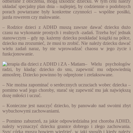
odbierane z otoczenia, mogą szkodzić dziecku. W tym celu należy
układać specjalny plan dnia – najlepiej, by codziennie o podobnych
porach powtarzane były konkretne czynności – wspólne posiłki,
jazda rowerem czy malowanie.
– Rodzice dzieci z ADHD muszą zawsze dawać dziecku dużo
czasu na wykonanie prostych i realnych -zadań. Trzeba być jednak
stanowczym – gdy np. każemy dziecku poukładać książki na półce,
dziecko ma zrozumieć, że musi to zrobić. Nie należy dziecku dawać
wielu zadań naraz, by nie wprowadzać chaosu w jego życie i
funkcjonowanie.
– Wielu psychologów
radzi, by kładąc dziecko do snu, zapewnić mu odpowiednią
atmosferę. Dziecko powinno by odprężone i zrelaksowane.
– Nie można zapominać o serdecznych uczuciach wobec dziecka –
pomimo wad jego choroby, starać się zapewnić mu jak największą
dozę miłości i uczuć.
– Konieczne jest nauczyć dziecko, by panowało nad swoimi zbyt
wybuchowymi zachowaniami.
– Pomimo zaburzeń, za jakie odpowiedzialna jest choroba ADHD,
należy wyznaczyć dziecku granice dobrego i złego zachowania.
Syn/ córka muszą bowiem wiedzieć, w jaki sposób i kiedy należy